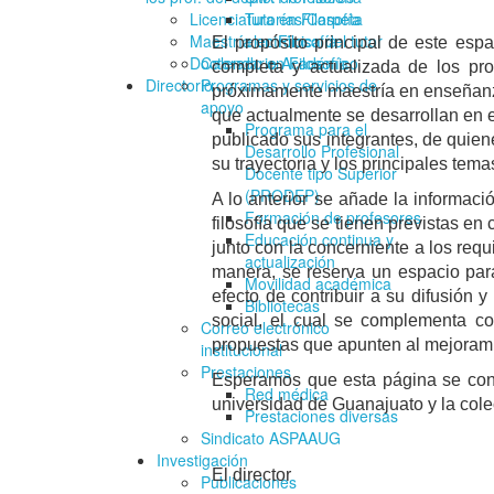
Licenciatura en Filosofía
Tutorías/Carpeta
Maestría en Filosofía
electrónica del tutor
El propósito principal de este espa
Doctorado en Filosofía
Calendario Académico
completa y actualizada de los pro
Directorio
Programas y servicios de
próximamente maestría en enseñanza
apoyo
que actualmente se desarrollan en e
Programa para el
publicado sus integrantes, de quie
Desarrollo Profesional
su trayectoria y los principales tem
Docente tipo Superior
(PRODEP)
A lo anterior se añade la informació
Formación de profesores
filosofía que se tienen previstas en
Educación continua y
junto con la concerniente a los req
actualización
manera, se reserva un espacio para 
Movilidad académica
efecto de contribuir a su difusión 
Bibliotecas
social, el cual se complementa 
Correo electrónico
propuestas que apunten al mejoramie
institucional
Prestaciones
Esperamos que esta página se convi
Red médica
universidad de Guanajuato y la cole
Prestaciones diversas
Sindicato ASPAAUG
Investigación
El director
Publicaciones