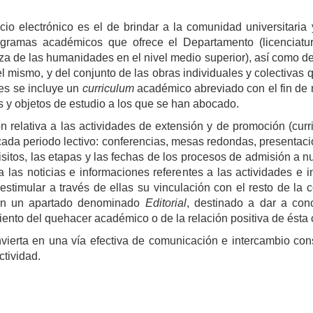
cio electrónico es el de brindar a la comunidad universitaria
gramas académicos que ofrece el Departamento (licenciatura
 de las humanidades en el nivel medio superior), así como de 
l mismo, y del conjunto de las obras individuales y colectiva
nes se incluye un
curriculum
académico abreviado con el fin de 
as y objetos de estudio a los que se han abocado.
n relativa a las actividades de extensión y de promoción (curric
 cada periodo lectivo: conferencias, mesas redondas, presentació
uisitos, las etapas y las fechas de los procesos de admisión a
las noticias e informaciones referentes a las actividades e in
y estimular a través de ellas su vinculación con el resto de la
con un apartado denominado
Editorial
, destinado a dar a cono
nto del quehacer académico o de la relación positiva de ésta 
erta en una vía efectiva de comunicación e intercambio cons
ctividad.